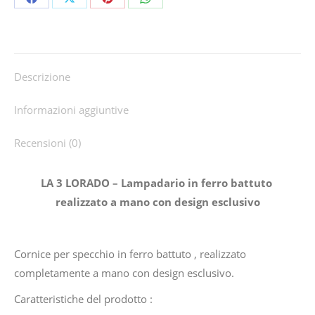
Share
Share
Share
Share
on
on
on
on
Facebook
X
Pinterest
WhatsApp
Descrizione
Informazioni aggiuntive
Recensioni (0)
LA 3 LORADO – Lampadario in ferro battuto
realizzato a mano con design esclusivo
Cornice per specchio in ferro battuto , realizzato
completamente a mano con design esclusivo.
Caratteristiche del prodotto :