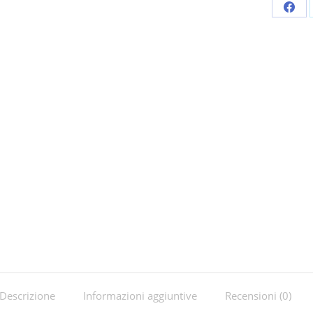
Shar
on
Fac
Descrizione
Informazioni aggiuntive
Recensioni (0)