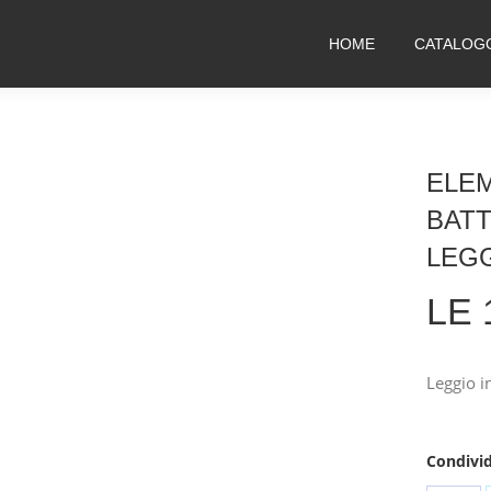
HOME
CATALOG
ELE
BAT
LEGG
LE 
Leggio i
Condivid