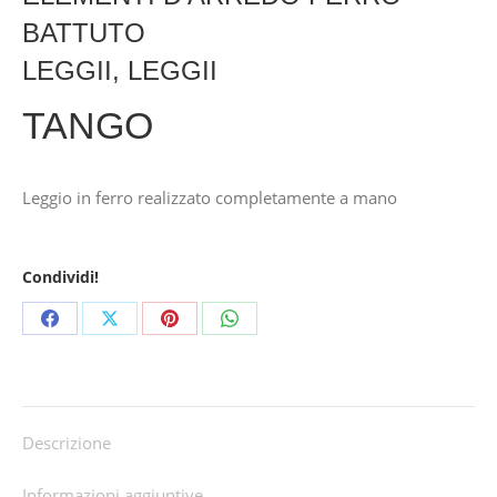
BATTUTO
LEGGII
,
LEGGII
TANGO
Leggio in ferro realizzato completamente a mano
Condividi!
Share
Share
Share
Share
on
on
on
on
Facebook
X
Pinterest
WhatsApp
Descrizione
Informazioni aggiuntive