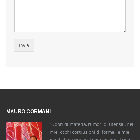
Invia
MAURO CORMANI
“Odori di materia, rumori di utensili, nei
miei occhi costruzioni di forme, le mie
mani giocavano e si sporcavano, il mio