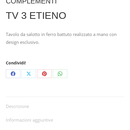
COMPLEMENTI
TV 3 ETIENO
Tavolo da salotto in ferro battuto realizzato a mano con
design esclusivo.
Condividi!
Share
Share
Share
Share
on
on
on
on
Facebook
X
Pinterest
WhatsApp
Descrizione
Informazioni aggiuntive