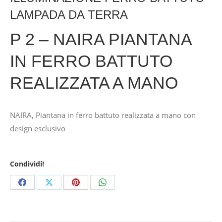
LAMPADA DA TERRA
P 2 – NAIRA PIANTANA
IN FERRO BATTUTO
REALIZZATA A MANO
NAIRA, Piantana in ferro battuto realizzata a mano con
design esclusivo
Condividi!
Share
Share
Share
Share
on
on
on
on
Facebook
X
Pinterest
WhatsApp