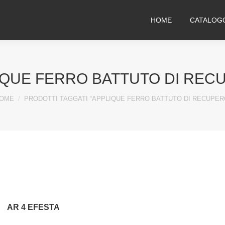
HOME
CATALOG
IQUE FERRO BATTUTO DI REC
ou are here:
OME
PRODOTTI TAGGATI “APPLIQUE FERRO BATTUTO DI RECUPER
AR 4 EFESTA