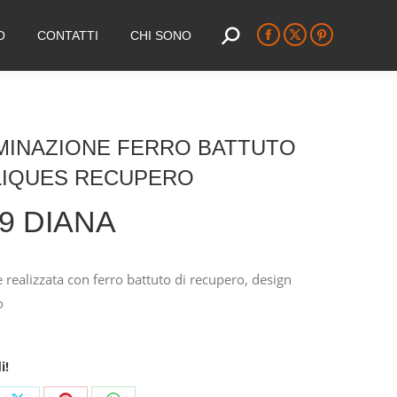
O
CONTATTI
CHI SONO
Search:
Facebook
X
Pinterest
page
page
page
opens
opens
opens
in
in
in
new
new
new
MINAZIONE FERRO BATTUTO
window
window
window
LIQUES RECUPERO
9 DIANA
 realizzata con ferro battuto di recupero, design
o
i!