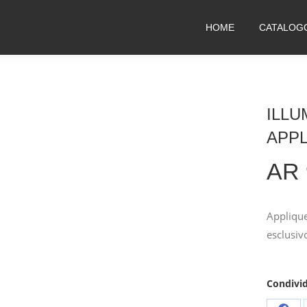
HOME
CATALOG
ILLU
APP
AR 
Applique
esclusiv
Condivid