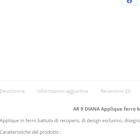
Shar
on
Fac
Descrizione
Informazioni aggiuntive
Recensioni (0)
AR 9 DIANA Applique ferro b
Applique in ferro battuto di recupero, di design esclusivo, dise
Caratteristiche del prodotto :