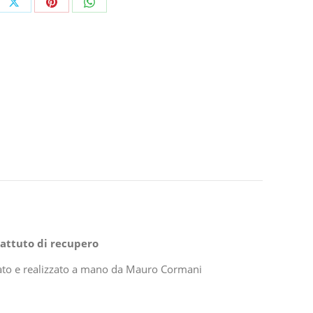
e
Share
Share
Share
on
on
on
ebook
X
Pinterest
WhatsApp
attuto di recupero
gnato e realizzato a mano da Mauro Cormani