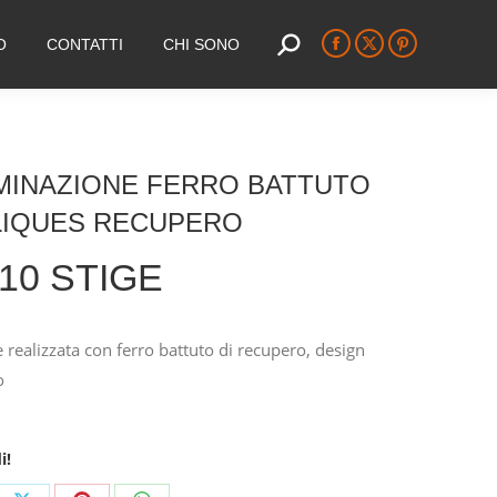
O
CONTATTI
CHI SONO
Search:
Facebook
X
Pinterest
page
page
page
opens
opens
opens
in
in
in
new
new
new
MINAZIONE FERRO BATTUTO
window
window
window
LIQUES RECUPERO
10 STIGE
 realizzata con ferro battuto di recupero, design
o
i!