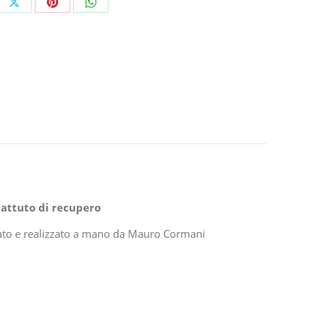
e
Share
Share
Share
on
on
on
ebook
X
Pinterest
WhatsApp
battuto di recupero
gnato e realizzato a mano da Mauro Cormani