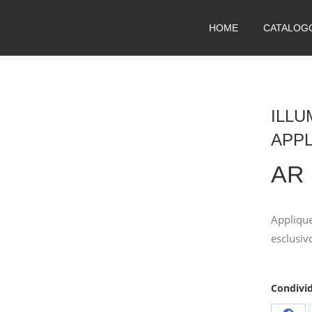
HOME
CATALOG
ILLU
APP
AR 
Applique
esclusiv
Condivid