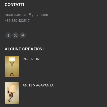
CONTATTI
maurocormani@gmail.com
+39 330 422517
Find us on:
Facebook
X
Pinterest
page
page
page
ALCUNE CREAZIONI
opens
opens
opens
in
in
in
P4 - FRIDA
new
new
new
window
window
window
AN 13 V AGAPANTA