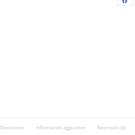
Shar
on
Fac
Descrizione
Informazioni aggiuntive
Recensioni (0)