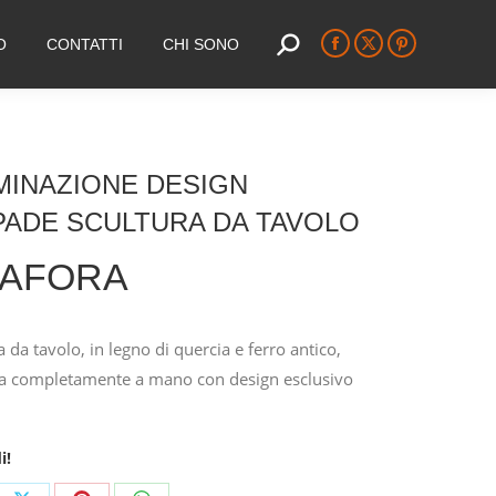
O
CONTATTI
CHI SONO
Search:
Facebook
X
Pinterest
page
page
page
opens
opens
opens
in
in
in
new
new
new
MINAZIONE DESIGN
window
window
window
PADE SCULTURA DA TAVOLO
IAFORA
da tavolo, in legno di quercia e ferro antico,
ta completamente a mano con design esclusivo
i!