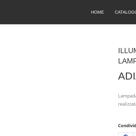
HOME
CATALOG
ILLU
LAM
AD
Lampada 
realizza
Condivid