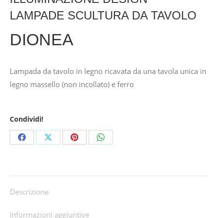
LAMPADE SCULTURA DA TAVOLO
DIONEA
Lampada da tavolo in legno ricavata da una tavola unica in
legno massello (non incollato) e ferro
Condividi!
Share
Share
Share
Share
on
on
on
on
Facebook
X
Pinterest
WhatsApp
Descrizione
Informazioni aggiuntive