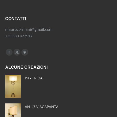
CONTATTI
maurocormani@gmail.com
+39 330 422517
Find us on:
Facebook
X
Pinterest
page
page
page
ALCUNE CREAZIONI
opens
opens
opens
in
in
in
P4 - FRIDA
new
new
new
window
window
window
AN 13 V AGAPANTA