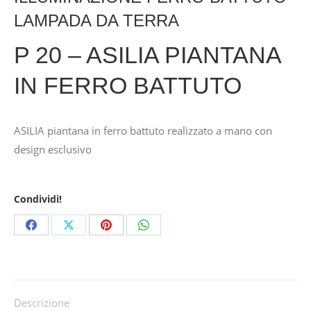
LAMPADA DA TERRA
P 20 – ASILIA PIANTANA
IN FERRO BATTUTO
ASILIA piantana in ferro battuto realizzato a mano con
design esclusivo
Condividi!
Share
Share
Share
Share
on
on
on
on
Facebook
X
Pinterest
WhatsApp
Descrizione