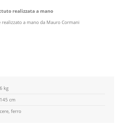
attuto realizzata a mano
o e realizzato a mano da Mauro Cormani
6 kg
145 cm
cere, ferro