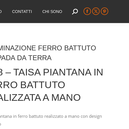
O
CONTATTI
CHI SONO
Search:
Facebook
X
Pinterest
page
page
page
opens
opens
opens
in
in
in
new
new
new
MINAZIONE FERRO BATTUTO
window
window
window
PADA DA TERRA
8 – TAISA PIANTANA IN
RRO BATTUTO
ALIZZATA A MANO
antana in ferro battuto realizzato a mano con design
o