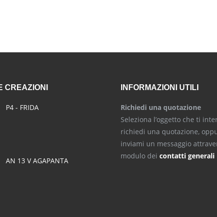
 CREAZIONI
INFORMAZIONI UTILI
P4 - FRIDA
Richiedi una quotazione
Seleziona l’oggetto che ti inte
richiedi una quotazione, opp
inviami un messaggio attraver
modulo dei
contatti generali
AN 13 V AGAPANTA