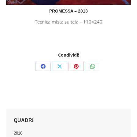
PROMESSA – 2013
Tecnica mista su tela – 110×240
Condividi!
Share
Share
Share
Share
on
on
on
on
Facebook
X
Pinterest
WhatsApp
QUADRI
2018