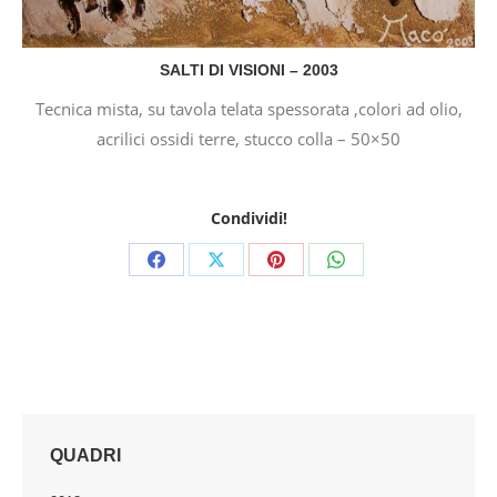
SALTI DI VISIONI – 2003
Tecnica mista, su tavola telata spessorata ,colori ad olio,
acrilici ossidi terre, stucco colla – 50×50
Condividi!
Share
Share
Share
Share
on
on
on
on
Facebook
X
Pinterest
WhatsApp
QUADRI