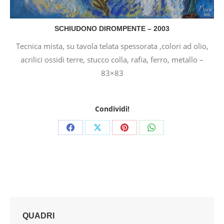
SCHIUDONO DIROMPENTE – 2003
Tecnica mista, su tavola telata spessorata ,colori ad olio,
acrilici ossidi terre, stucco colla, rafia, ferro, metallo –
83×83
Condividi!
Share
Share
Share
Share
on
on
on
on
Facebook
X
Pinterest
WhatsApp
QUADRI