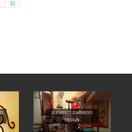
hare
Share
n
on
interest
WhatsApp
RO
ELEMENTI D’ARREDO
DESIGN