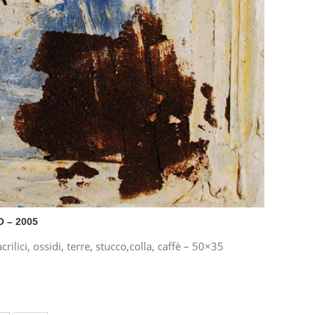
 – 2005
rilici, ossidi, terre, stucco,colla, caffè – 50×35