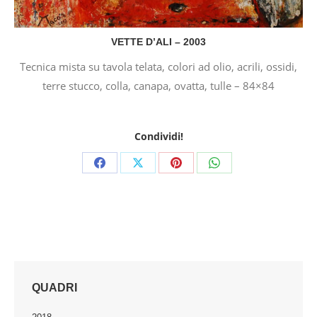
VETTE D’ALI – 2003
Tecnica mista su tavola telata, colori ad olio, acrili, ossidi,
terre stucco, colla, canapa, ovatta, tulle – 84×84
Condividi!
Share
Share
Share
Share
on
on
on
on
Facebook
X
Pinterest
WhatsApp
QUADRI