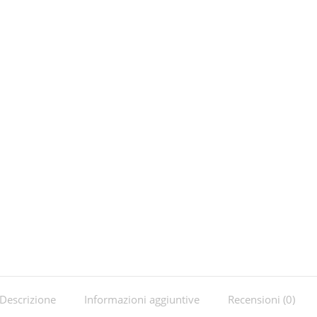
on
Fac
Descrizione
Informazioni aggiuntive
Recensioni (0)