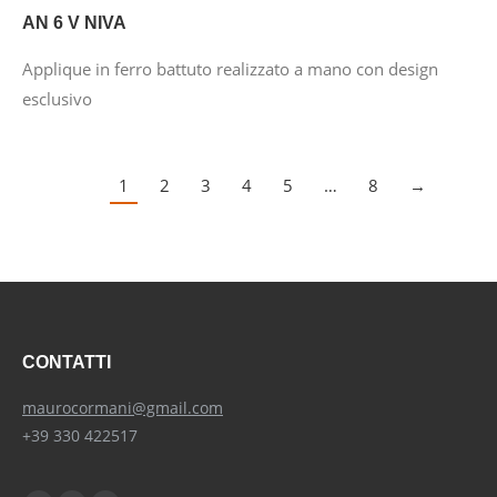
AN 6 V NIVA
Applique in ferro battuto realizzato a mano con design
esclusivo
1
2
3
4
5
…
8
→
CONTATTI
maurocormani@gmail.com
+39 330 422517