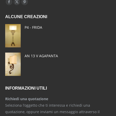
Find us on:
Facebook
X
Pinterest
page
page
page
ALCUNE CREAZIONI
opens
opens
opens
in
in
in
P4 - FRIDA
new
new
new
window
window
window
AN 13 V AGAPANTA
INFORMAZIONI UTILI
Richiedi una quotazione
Seleziona l’oggetto che ti interessa e richiedi una
quotazione, oppure inviami un messaggio attraverso il