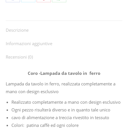
Share
Share
Share
Share
on
on
on
on
Facebook
X
Pinterest
WhatsApp
Descrizione
Informazioni aggiuntive
Recensioni (0)
Coro -Lampada da tavolo in ferro
Lampada da tavolo in ferro, realizzata completamente a
mano con design esclusivo
Realizzato completamente a mano con design esclusivo
Ogni pezzo risulterà diverso e in quanto tale unico
cavo di alimentazione a treccia rivestito in tessuto
Colori: patina caffè ed ogni colore