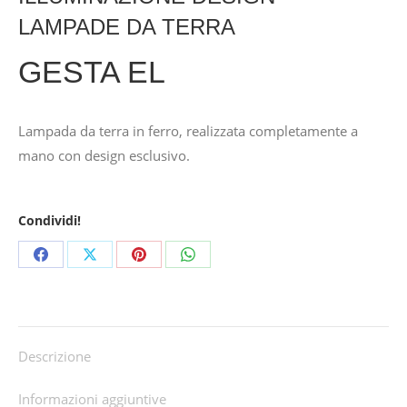
LAMPADE DA TERRA
GESTA EL
Lampada da terra in ferro, realizzata completamente a
mano con design esclusivo.
Condividi!
Share
Share
Share
Share
on
on
on
on
Facebook
X
Pinterest
WhatsApp
Descrizione
Informazioni aggiuntive