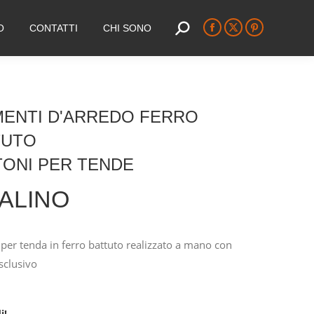
O
CONTATTI
CHI SONO
Search:
Facebook
X
Pinterest
page
page
page
opens
opens
opens
in
in
in
new
new
new
MENTI D'ARREDO FERRO
window
window
window
TUTO
ONI PER TENDE
 ALINO
per tenda in ferro battuto realizzato a mano con
sclusivo
i!