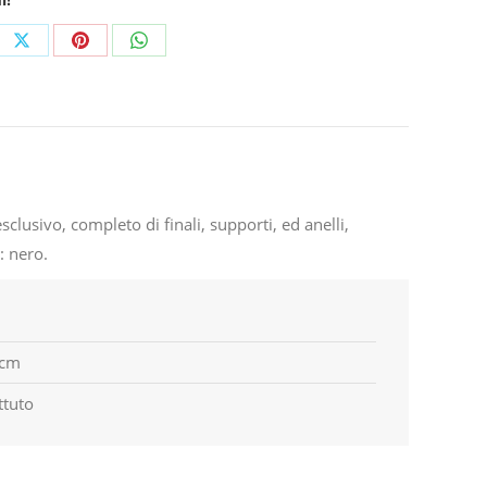
e
Share
Share
Share
on
on
on
ebook
X
Pinterest
WhatsApp
lusivo, completo di finali, supporti, ed anelli,
: nero.
 cm
ttuto