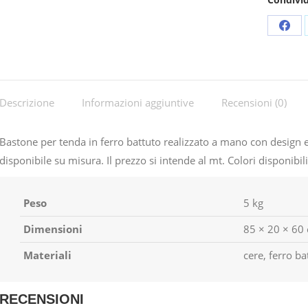
Shar
on
Fac
Descrizione
Informazioni aggiuntive
Recensioni (0)
Bastone per tenda in ferro battuto realizzato a mano con design esc
disponibile su misura. Il prezzo si intende al mt. Colori disponibili
Peso
5 kg
Dimensioni
85 × 20 × 60
Materiali
cere, ferro ba
RECENSIONI