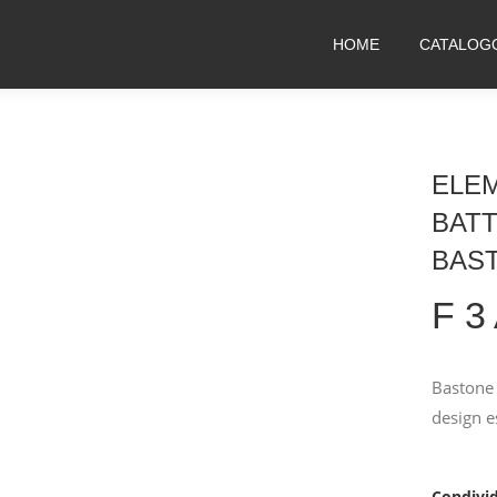
HOME
CATALOG
ELE
BAT
BAST
F 3
Bastone 
design e
Condivid