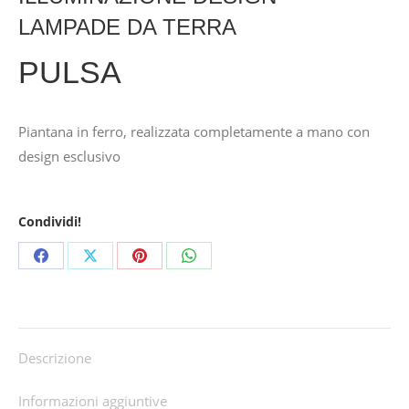
LAMPADE DA TERRA
PULSA
Piantana in ferro, realizzata completamente a mano con
design esclusivo
Condividi!
Share
Share
Share
Share
on
on
on
on
Facebook
X
Pinterest
WhatsApp
Descrizione
Informazioni aggiuntive