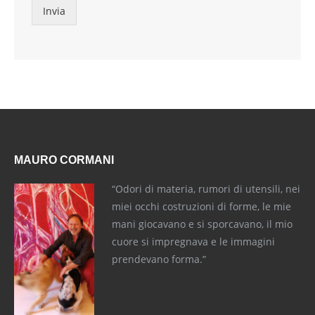
Invia
MAURO CORMANI
“Odori di materia, rumori di utensili, nei
miei occhi costruzioni di forme, le mie
mani giocavano e si sporcavano, il mio
cuore si impregnava e le immagini
prendevano forma.”