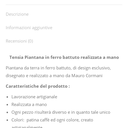
Facebook
X
Pinterest
WhatsApp
Descrizione
Informazioni aggiuntive
Recensioni (0)
Tensia Piantana in ferro battuto realizzata a mano
Piantana da terra in ferro battuto, di design esclusivo,
disegnato e realizzato a mano da Mauro Cormani
Caratteristiche del prodotto :
Lavorazione artigianale
Realizzata a mano
Ogni pezzo risulterà diverso e in quanto tale unico
Colori: patina caffè ed ogni colore, creato
artigianalmente