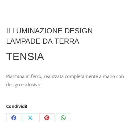
ILLUMINAZIONE DESIGN
LAMPADE DA TERRA
TENSIA
Piantana in ferro, realizzata completamente a mano con
design esclusivo
Condividi!
Share
Share
Share
Share
on
on
on
on