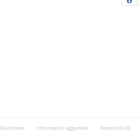
Shar
on
Fac
Descrizione
Informazioni aggiuntive
Recensioni (0)