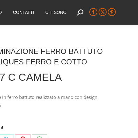
O
CONTATTI
CHI SONO
Search:
Facebook
X
Pinterest
page
page
page
opens
opens
opens
in
in
in
new
new
new
MINAZIONE FERRO BATTUTO
window
window
window
LIQUES FERRO E COTTO
 7 C CAMELA
 in ferro battuto realizzato a mano con design
o
i!