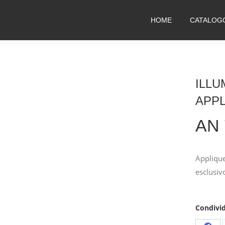
HOME
CATALOG
ILLU
APP
AN
Applique
esclusiv
Condivid