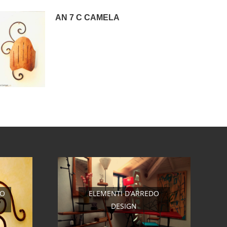
AN 7 C CAMELA
RO
ELEMENTI D’ARREDO
DESIGN