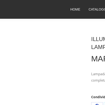
HOME
CATALOG
ILLU
LAM
MA
Lampada 
complet
Condivid