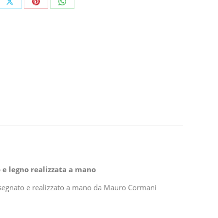
e
Share
Share
Share
on
on
on
ebook
X
Pinterest
WhatsApp
 e legno realizzata a mano
disegnato e realizzato a mano da Mauro Cormani