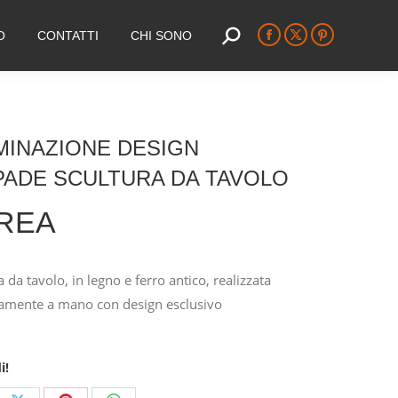
O
CONTATTI
CHI SONO
Search:
Facebook
X
Pinterest
page
page
page
opens
opens
opens
in
in
in
new
new
new
MINAZIONE DESIGN
window
window
window
PADE SCULTURA DA TAVOLO
REA
da tavolo, in legno e ferro antico, realizzata
amente a mano con design esclusivo
i!