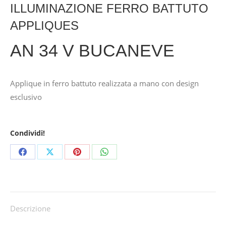
ILLUMINAZIONE FERRO BATTUTO
APPLIQUES
AN 34 V BUCANEVE
Applique in ferro battuto realizzata a mano con design
esclusivo
Condividi!
Share
Share
Share
Share
on
on
on
on
Facebook
X
Pinterest
WhatsApp
Descrizione