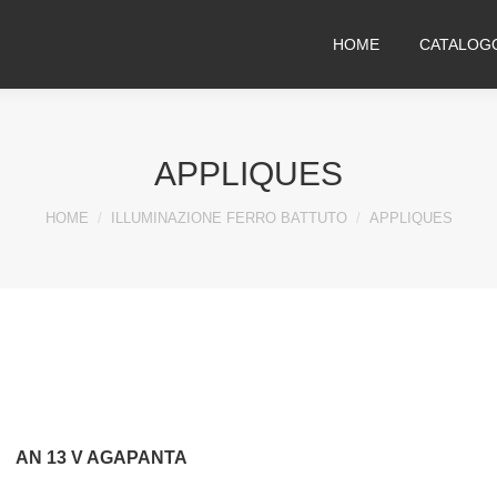
HOME
CATALOG
APPLIQUES
You are here:
HOME
ILLUMINAZIONE FERRO BATTUTO
APPLIQUES
AN 13 V AGAPANTA