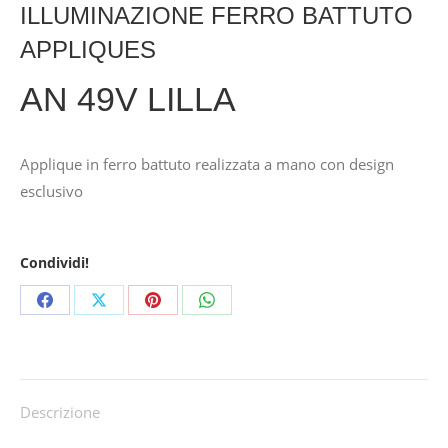
ILLUMINAZIONE FERRO BATTUTO
APPLIQUES
AN 49V LILLA
Applique in ferro battuto realizzata a mano con design
esclusivo
Condividi!
Share
Share
Share
Share
on
on
on
on
Facebook
X
Pinterest
WhatsApp
Descrizione