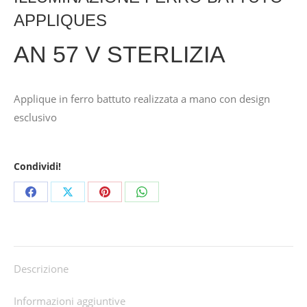
APPLIQUES
AN 57 V STERLIZIA
Applique in ferro battuto realizzata a mano con design
esclusivo
Condividi!
Share
Share
Share
Share
on
on
on
on
Facebook
X
Pinterest
WhatsApp
Descrizione
Informazioni aggiuntive