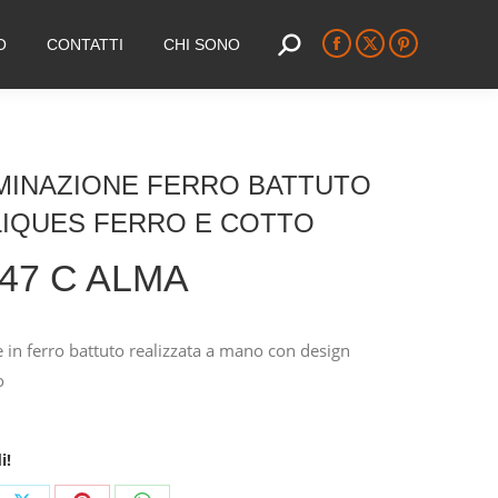
O
CONTATTI
CHI SONO
Search:
Facebook
X
Pinterest
page
page
page
opens
opens
opens
in
in
in
new
new
new
MINAZIONE FERRO BATTUTO
window
window
window
LIQUES FERRO E COTTO
47 C ALMA
 in ferro battuto realizzata a mano con design
o
i!