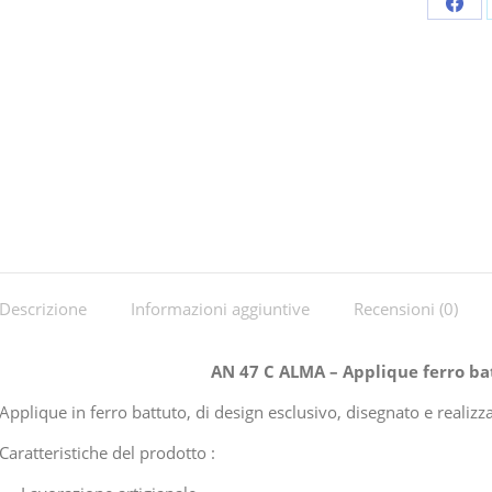
Shar
on
Fac
Descrizione
Informazioni aggiuntive
Recensioni (0)
AN 47 C ALMA – Applique ferro ba
Applique in ferro battuto, di design esclusivo, disegnato e real
Caratteristiche del prodotto :