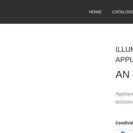
HOME
CATALOG
ILLU
APP
AN 
Applique
esclusiv
Condivid