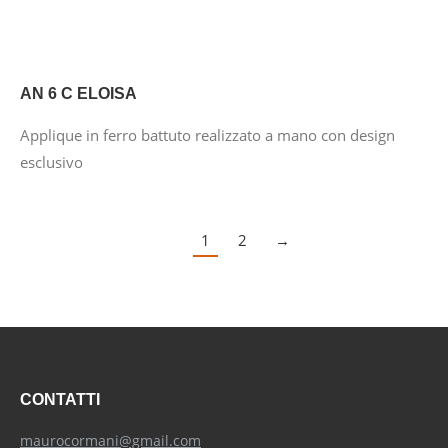
AN 6 C ELOISA
Applique in ferro battuto realizzato a mano con design
esclusivo
1
2
→
CONTATTI
maurocormani@gmail.com