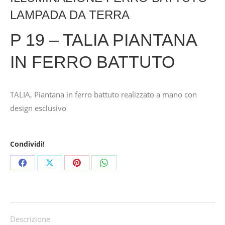
LAMPADA DA TERRA
P 19 – TALIA PIANTANA
IN FERRO BATTUTO
TALIA, Piantana in ferro battuto realizzato a mano con
design esclusivo
Condividi!
Share
Share
Share
Share
on
on
on
on
Facebook
X
Pinterest
WhatsApp
Descrizione