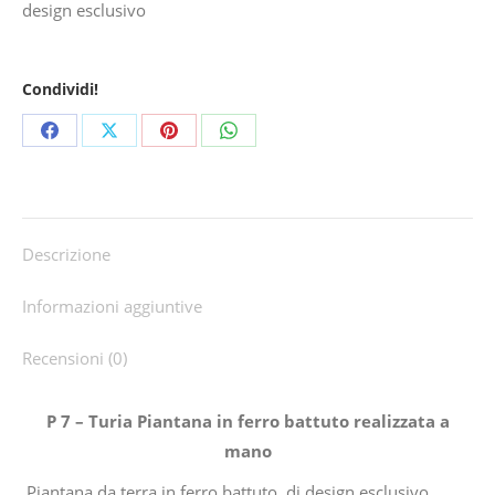
design esclusivo
Condividi!
Share
Share
Share
Share
on
on
on
on
Facebook
X
Pinterest
WhatsApp
Descrizione
Informazioni aggiuntive
Recensioni (0)
P 7 – Turia Piantana in ferro battuto realizzata a
mano
Piantana da terra in ferro battuto, di design esclusivo,