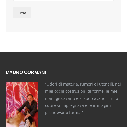
Invia
MAURO CORMANI
“Odori di materia, rumori di utensili, nei
miei occhi costruzioni di forme, le mie
mani giocavano e si sporcavano, il mio
cuore si impregnava e le immagini
prendevano forma.”