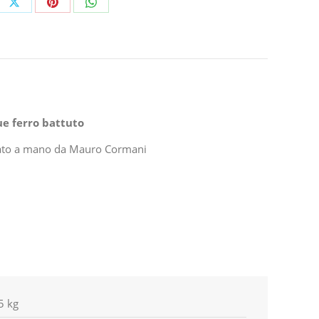
e
Share
Share
Share
on
on
on
ebook
X
Pinterest
WhatsApp
ue ferro battuto
izzato a mano da Mauro Cormani
5 kg