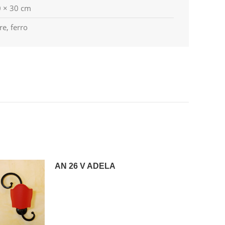
 × 30 cm
re, ferro
AN 26 V ADELA