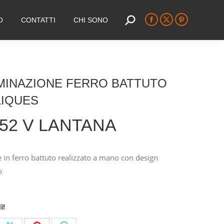
O
CONTATTI
CHI SONO
Search:
Facebook
X
Pinterest
page
page
page
opens
opens
opens
in
in
in
new
new
new
MINAZIONE FERRO BATTUTO
window
window
window
LIQUES
52 V LANTANA
 in ferro battuto realizzato a mano con design
o
i!