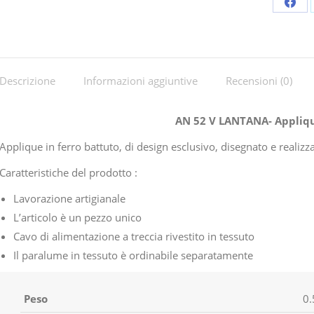
Shar
on
Fac
Descrizione
Informazioni aggiuntive
Recensioni (0)
AN 52 V LANTANA- Appliq
Applique in ferro battuto, di design esclusivo, disegnato e real
Caratteristiche del prodotto :
Lavorazione artigianale
L’articolo è un pezzo unico
Cavo di alimentazione a treccia rivestito in tessuto
Il paralume in tessuto è ordinabile separatamente
Peso
0.