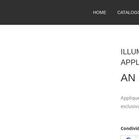
HOME
CATALOG
ILLU
APP
AN 
Applique
esclusiv
Condivid