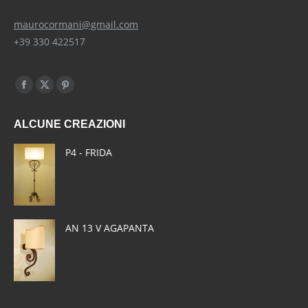
maurocormani@gmail.com
+39 330 422517
Find us on:
Facebook
X
Pinterest
page
page
page
ALCUNE CREAZIONI
opens
opens
opens
in
in
in
P4 - FRIDA
new
new
new
window
window
window
AN 13 V AGAPANTA