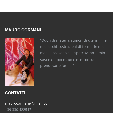
MAURO CORMANI
“Odori di materia, rumori di utensili, nei
miei occhi costruzioni di forme, le mie
mani giocavano e si sporcavano, il mio
cuore si impregnava e le immagini
prendevano forma.”
CONTATTI
maurocormani@gmail.com
+39 330 422517