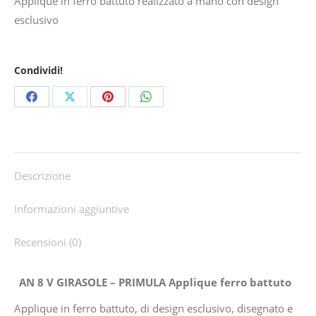
Applique in ferro battuto realizzato a mano con design
esclusivo
Condividi!
Share
Share
Share
Share
on
on
on
on
Facebook
X
Pinterest
WhatsApp
Descrizione
Informazioni aggiuntive
Recensioni (0)
AN 8 V GIRASOLE – PRIMULA Applique ferro battuto
Applique in ferro battuto, di design esclusivo, disegnato e