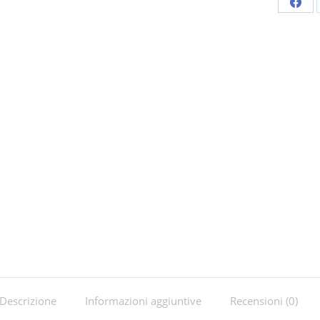
Shar
on
Fac
Descrizione
Informazioni aggiuntive
Recensioni (0)