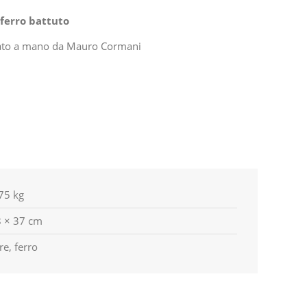
 ferro battuto
izzato a mano da Mauro Cormani
75 kg
 × 37 cm
re, ferro