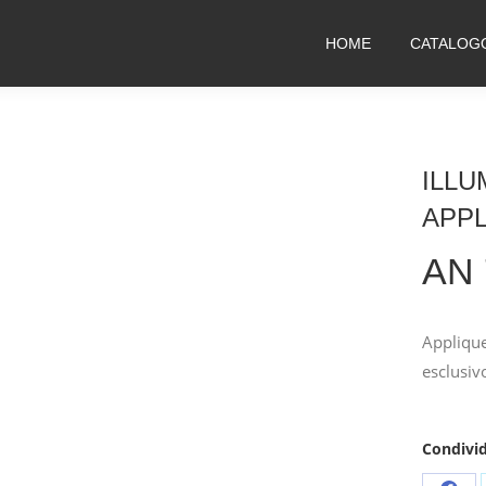
HOME
CATALOG
ILLU
APP
AN 
Applique
esclusiv
Condivid