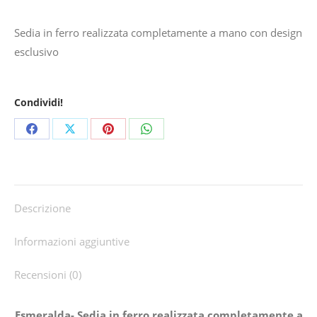
Sedia in ferro realizzata completamente a mano con design
esclusivo
Condividi!
Share
Share
Share
Share
on
on
on
on
Facebook
X
Pinterest
WhatsApp
Descrizione
Informazioni aggiuntive
Recensioni (0)
Esmeralda- Sedia in ferro realizzata completamente a