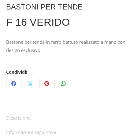
BASTONI PER TENDE
F 16 VERIDO
Bastone per tenda in ferro battuto realizzato a mano con
design esclusivo.
Condividi!
Share
Share
Share
Share
on
on
on
on
Facebook
X
Pinterest
WhatsApp
Descrizione
Informazioni aggiuntive