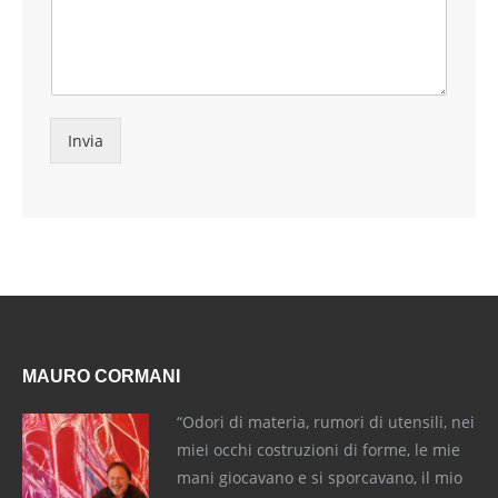
Invia
MAURO CORMANI
“Odori di materia, rumori di utensili, nei
miei occhi costruzioni di forme, le mie
mani giocavano e si sporcavano, il mio