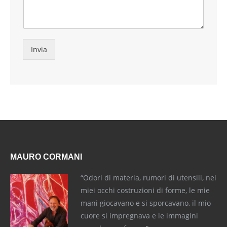
Invia
MAURO CORMANI
“Odori di materia, rumori di utensili, nei
miei occhi costruzioni di forme, le mie
mani giocavano e si sporcavano, il mio
cuore si impregnava e le immagini