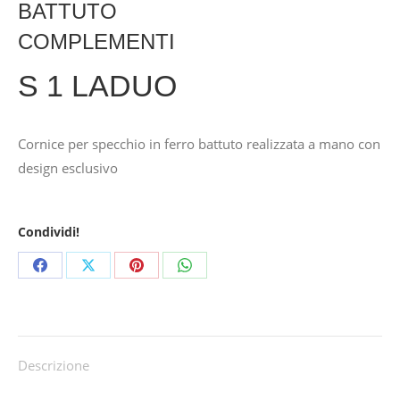
BATTUTO
COMPLEMENTI
S 1 LADUO
Cornice per specchio in ferro battuto realizzata a mano con
design esclusivo
Condividi!
Share
Share
Share
Share
on
on
on
on
Facebook
X
Pinterest
WhatsApp
Descrizione