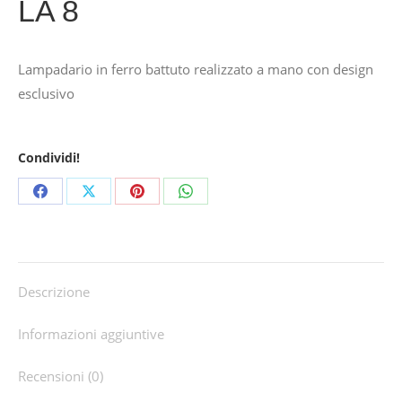
LA 8
Lampadario in ferro battuto realizzato a mano con design
esclusivo
Condividi!
Share
Share
Share
Share
on
on
on
on
Facebook
X
Pinterest
WhatsApp
Descrizione
Informazioni aggiuntive
Recensioni (0)