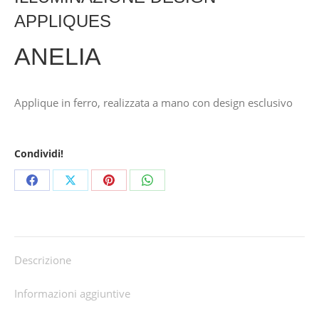
APPLIQUES
ANELIA
Applique in ferro, realizzata a mano con design esclusivo
Condividi!
Share
Share
Share
Share
on
on
on
on
Facebook
X
Pinterest
WhatsApp
Descrizione
Informazioni aggiuntive