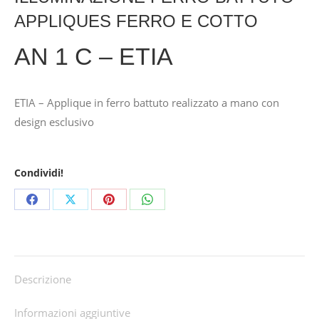
APPLIQUES FERRO E COTTO
AN 1 C – ETIA
ETIA – Applique in ferro battuto realizzato a mano con
design esclusivo
Condividi!
Share
Share
Share
Share
on
on
on
on
Facebook
X
Pinterest
WhatsApp
Descrizione
Informazioni aggiuntive