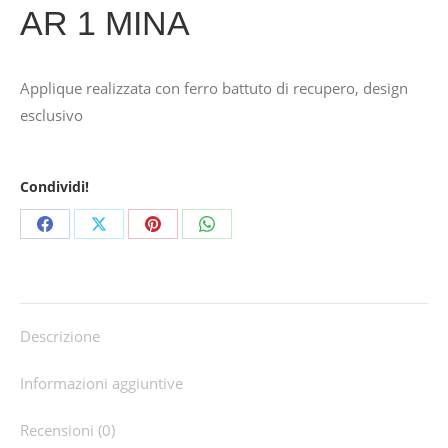
AR 1 MINA
Applique realizzata con ferro battuto di recupero, design
esclusivo
Condividi!
Share
Share
Share
Share
on
on
on
on
Facebook
X
Pinterest
WhatsApp
Descrizione
Informazioni aggiuntive
Recensioni (0)