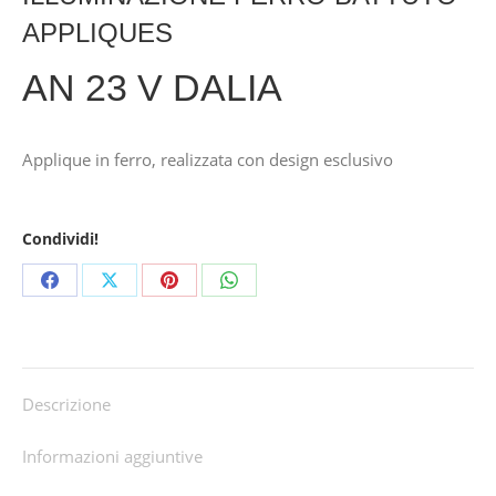
APPLIQUES
AN 23 V DALIA
Applique in ferro, realizzata con design esclusivo
Condividi!
Share
Share
Share
Share
on
on
on
on
Facebook
X
Pinterest
WhatsApp
Descrizione
Informazioni aggiuntive