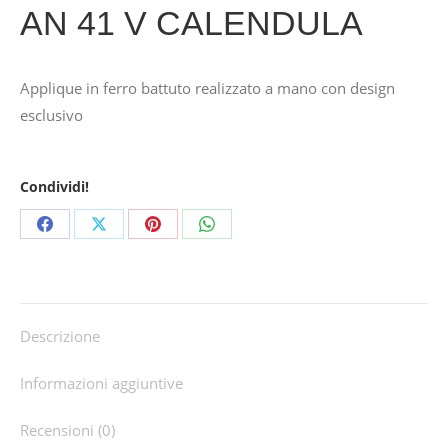
AN 41 V CALENDULA
Applique in ferro battuto realizzato a mano con design
esclusivo
Condividi!
Share
Share
Share
Share
on
on
on
on
Facebook
X
Pinterest
WhatsApp
Descrizione
Informazioni aggiuntive
Recensioni (0)