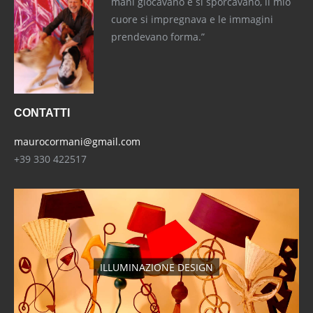
mani giocavano e si sporcavano, il mio
cuore si impregnava e le immagini
prendevano forma.”
CONTATTI
maurocormani@gmail.com
+39 330 422517
ILLUMINAZIONE DESIGN