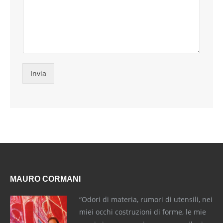
Invia
MAURO CORMANI
“Odori di materia, rumori di utensili, nei
miei occhi costruzioni di forme, le mie